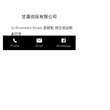
甘露供应有限公司
1a Boundary Road, 圣胡安, 特立尼达和
多巴哥
info@mannasupply.co
Phone
Email
Whatsapp
1(868)222-1073
1(868)340-3852
电子邮件
订阅