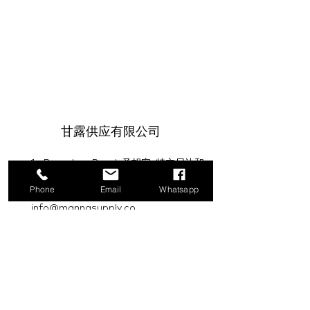
甘露供应有限公司
1a Boundary Road, 圣胡安, 特立尼达和
多巴哥
Phone
Email
Whatsapp
info@mannasupply.co
1(868)222-1073
1(868)340-3852