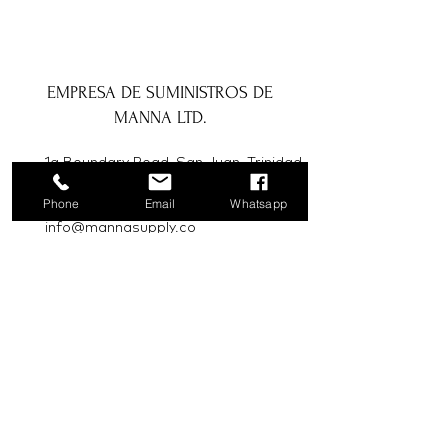
EMPRESA DE SUMINISTROS DE
MANNA LTD.
1a Boundary Road, San Juan, Trinidad
y Tobago
Phone
Email
Whatsapp
info@mannasupply.co
1(868)222-1073
1(868)340-3852
Correo electrónico
Suscribir