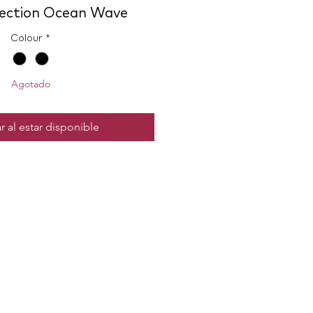
lection Ocean Wave
Colour
*
Agotado
r al estar disponible